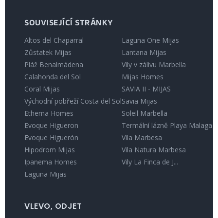
SOUVISEJÍCÍ STRÁNKY
Altos del Chaparral
Laguna One Mijas
Zůstatek Mijas
Lantana Mijas
Pláž Benalmádena
Vily v zálivu Marbella
Calahonda del Sol
Mijas Homes
Coral Mijas
SAVIA II - MIJAS
Východní pobřeží Costa del Sol
Savia Mijas
Etherna Homes
Soleil Marbella
Evoque Higueron
Termální lázně Playa Malaga
Evoque Higuerón
Vila Marbesa
Hipodrom Mijas
Vila Natura Marbesa
Ipanema Homes
Vily La Finca de J...
Laguna Mijas
VLEVO, ODJET