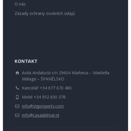
O nás
Zásady ochrany osobních údajů
KONTAKT
Avda Andalucía s/n 29604 Marbesa – Marbella
Málaga – ŠPANĚLSKO
Kancelář +34 677 670 480
Mobil +34 952 830 378
info@slgproperty.com
info@casadelmar.nl