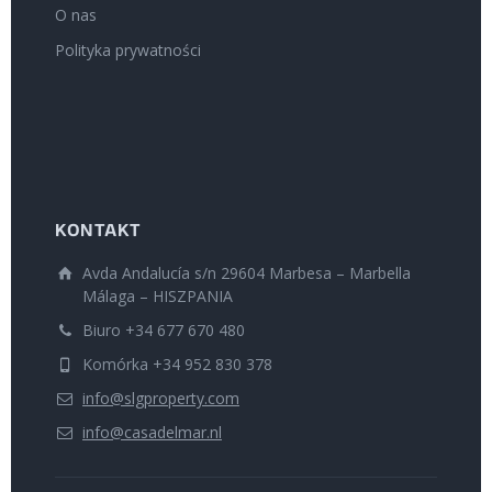
O nas
Polityka prywatności
KONTAKT
Avda Andalucía s/n 29604 Marbesa – Marbella
Málaga – HISZPANIA
Biuro +34 677 670 480
Komórka +34 952 830 378
info@slgproperty.com
info@casadelmar.nl