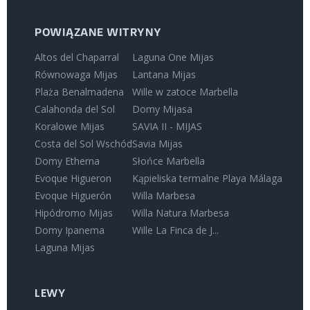
POWIĄZANE WITRYNY
Altos del Chaparral
Laguna One Mijas
Równowaga Mijas
Lantana Mijas
Plaża Benalmadena
Wille w zatoce Marbella
Calahonda del Sol
Domy Mijasa
Koralowe Mijas
SAVIA II - MIJAS
Costa del Sol Wschód
Savia Mijas
Domy Etherna
Słońce Marbella
Evoque Higueron
Kąpieliska termalne Playa Málaga
Evoque Higuerón
Willa Marbesa
Hipódromo Mijas
Willa Natura Marbesa
Domy Ipanema
Wille La Finca de J...
Laguna Mijas
LEWY