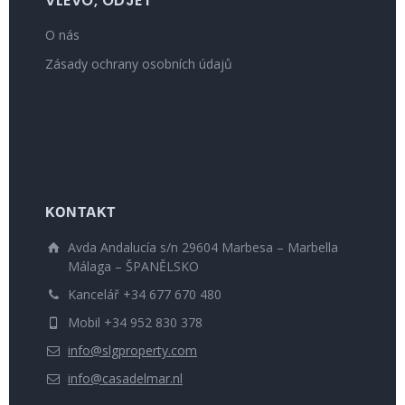
VLEVO, ODJET
O nás
Zásady ochrany osobních údajů
KONTAKT
Avda Andalucía s/n 29604 Marbesa – Marbella
Málaga – ŠPANĚLSKO
Kancelář +34 677 670 480
Mobil +34 952 830 378
info@slgproperty.com
info@casadelmar.nl