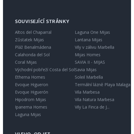
SOUVISEJÍCÍ STRÁNKY
Altos del Chaparral
Laguna One Mijas
Zůstatek Mijas
Lantana Mijas
Pláž Benalmádena
Vily v zálivu Marbella
Calahonda del Sol
Mijas Homes
Coral Mijas
SAVIA II - MIJAS
Východní pobřeží Costa del Sol
Savia Mijas
Etherna Homes
Soleil Marbella
Evoque Higueron
Termální lázně Playa Malaga
Evoque Higuerón
Vila Marbesa
Hipodrom Mijas
Vila Natura Marbesa
Ipanema Homes
Vily La Finca de J...
Laguna Mijas