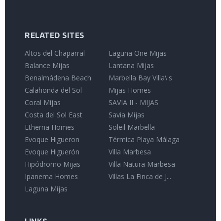
RELATED SITES
Altos del Chaparral
Laguna One Mijas
Balance Mijas
Lantana Mijas
Benalmádena Beach
Marbella Bay Villa\'s
Calahonda del Sol
Mijas Homes
Coral Mijas
SAVIA II - MIJAS
Costa del Sol East
Savia Mijas
Etherna Homes
Soleil Marbella
Evoque Higueron
Térmica Playa Málaga
Evoque Higuerón
Villa Marbesa
Hipódromo Mijas
Villa Natura Marbesa
Ipanema Homes
Villas La Finca de J...
Laguna Mijas