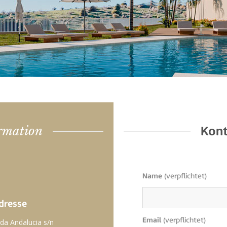
rmation
Kont
Name
(verpflichtet)
dresse
Email
(verpflichtet)
da Andalucia s/n