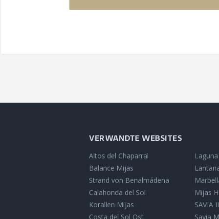
VERWANDTE WEBSITES
Altos del Chaparral
Laguna
Balance Mijas
Lantana
Strand von Benalmádena
Marbell
Calahonda del Sol
Mijas H
Korallen Mijas
SAVIA I
Costa del Sol Ost
Savia M