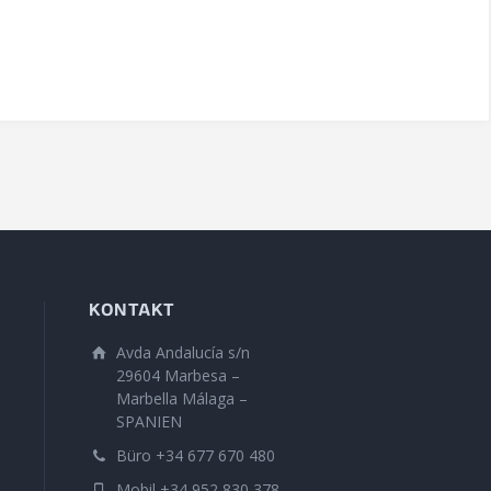
KONTAKT
Avda Andalucía s/n
29604 Marbesa –
Marbella Málaga –
SPANIEN
Büro +34 677 670 480
Mobil +34 952 830 378