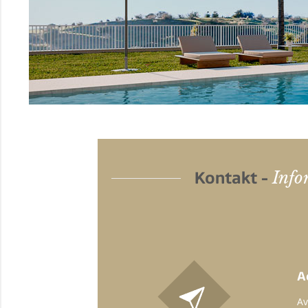
Info
Kontakt -
A
Av