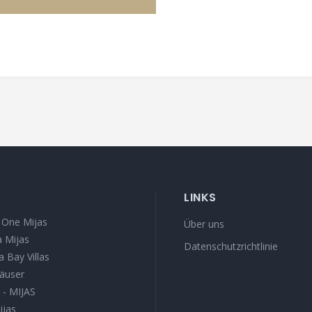
LINKS
 One Mijas
Über uns
 Mijas
Datenschutzrichtlinie
a Bay Villas
äuser
I - MIJAS
ijas