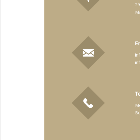
29
Má
E
in
in
T
Mo
Bü