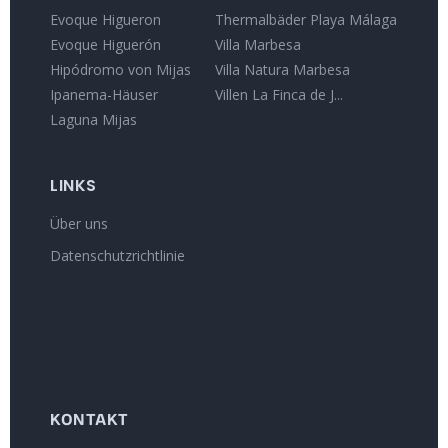
Evoque Higueron
Thermalbäder Playa Málaga
Evoque Higuerón
Villa Marbesa
Hipódromo von Mijas
Villa Natura Marbesa
Ipanema-Häuser
Villen La Finca de J...
Laguna Mijas
LINKS
Über uns
Datenschutzrichtlinie
KONTAKT