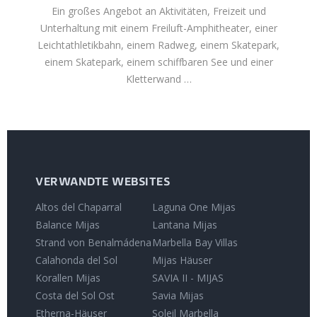
Ein großes Angebot an Aktivitäten, Freizeit und
Unterhaltung mit einem Freiluft-Amphitheater, einer
Leichtathletikbahn, einem Radweg, einem Skatepark,
einem Skatepark, einem schiffbaren See und einer
Kletterwand …
VERWANDTE WEBSITES
Altos del Chaparral
Laguna One Mijas
Balance Mijas
Lantana Mijas
Strand von Benalmádena
Marbella Bay Villas
Calahonda del Sol
Mijas Häuser
Korallen Mijas
SAVIA II - MIJAS
Costa del Sol Ost
Savia Mijas
Etherna-Häuser
Soleil Marbella