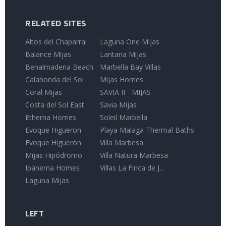
RELATED SITES
Altos del Chaparral
Laguna One Mijas
Balance Mijas
Lantana Mijas
Benalmadena Beach
Marbella Bay Villas
Calahonda del Sol
Mijas Homes
Coral Mijas
SAVIA II - MIJAS
Costa del Sol East
Savia Mijas
Etherna Homes
Soleil Marbella
Evoque Higueron
Playa Malaga Thermal Baths
Evoque Higuerón
Villa Marbesa
Mijas Hipódromo
Villa Natura Marbesa
Ipanema Homes
Villas La Finca de J...
Laguna Mijas
LEFT