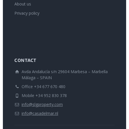
About us
Privacy policy
CONTACT
Avda Andalucía s/n 29604 Marbesa – Marbella
Málaga – SPAIN
Office +34 677 670 480
Mobile +34 952 830 378
info@slgproperty.com
info@casadelmar.nl