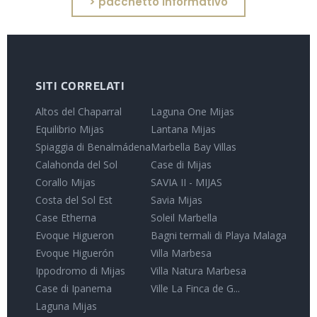
> pacchetto informativo
SITI CORRELATI
Altos del Chaparral
Laguna One Mijas
Equilibrio Mijas
Lantana Mijas
Spiaggia di Benalmádena
Marbella Bay Villas
Calahonda del Sol
Case di Mijas
Corallo Mijas
SAVIA II - MIJAS
Costa del Sol Est
Savia Mijas
Case Etherna
Soleil Marbella
Evoque Higueron
Bagni termali di Playa Malaga
Evoque Higuerón
Villa Marbesa
Ippodromo di Mijas
Villa Natura Marbesa
Case di Ipanema
Ville La Finca de G...
Laguna Mijas