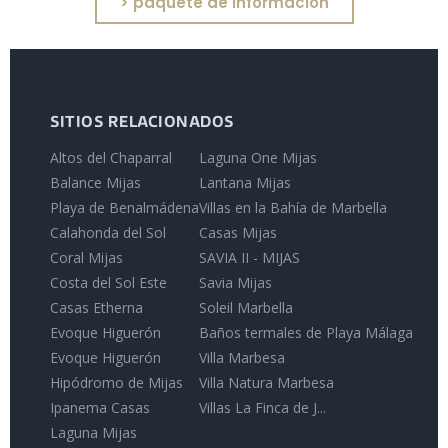
> paquete de información
SITIOS RELACIONADOS
Altos del Chaparral
Laguna One Mijas
Balance Mijas
Lantana Mijas
Playa de Benalmádena
Villas en la Bahía de Marbella
Calahonda del Sol
Casas Mijas
Coral Mijas
SAVIA II - MIJAS
Costa del Sol Este
Savia Mijas
Casas Etherna
Soleil Marbella
Evoque Higuerón
Baños termales de Playa Málaga
Evoque Higuerón
Villa Marbesa
Hipódromo de Mijas
Villa Natura Marbesa
Ipanema Casas
Villas La Finca de J...
Laguna Mijas