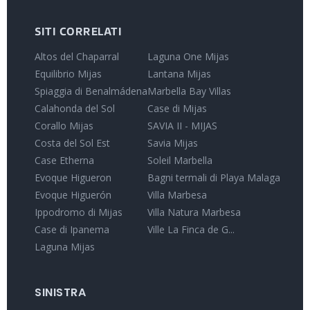
SITI CORRELATI
Altos del Chaparral
Laguna One Mijas
Equilibrio Mijas
Lantana Mijas
Spiaggia di Benalmádena
Marbella Bay Villas
Calahonda del Sol
Case di Mijas
Corallo Mijas
SAVIA II - MIJAS
Costa del Sol Est
Savia Mijas
Case Etherna
Soleil Marbella
Evoque Higueron
Bagni termali di Playa Malaga
Evoque Higuerón
Villa Marbesa
Ippodromo di Mijas
Villa Natura Marbesa
Case di Ipanema
Ville La Finca de G...
Laguna Mijas
SINISTRA