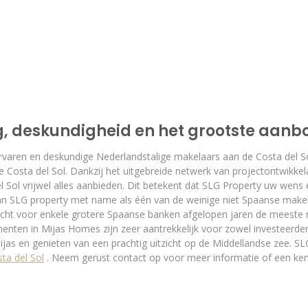
g, deskundigheid en het grootste aanb
varen en deskundige Nederlandstalige makelaars aan de Costa del Sol
de Costa del Sol. Dankzij het uitgebreide netwerk van projectontwikk
 Sol vrijwel alles aanbieden. Dit betekent dat SLG Property uw wens 
n SLG property met name als één van de weinige niet Spaanse make
ocht voor enkele grotere Spaanse banken afgelopen jaren de meest
ten in Mijas Homes zijn zeer aantrekkelijk voor zowel investeerder
Mijas en genieten van een prachtig uitzicht op de Middellandse zee. S
ta del Sol
. Neem gerust contact op voor meer informatie of een ke