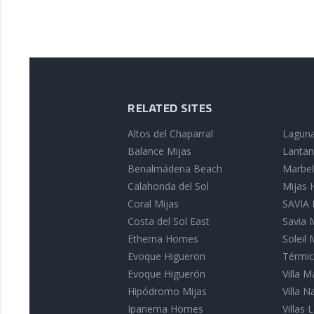
RELATED SITES
Altos del Chaparral
Laguna
Balance Mijas
Lantan
Benalmádena Beach
Marbell
Calahonda del Sol
Mijas
Coral Mijas
SAVIA I
Costa del Sol East
Savia 
Etherna Homes
Soleil 
Evoque Higueron
Térmic
Evoque Higuerón
Villa 
Hipódromo Mijas
Villa 
Ipanema Homes
Villas L