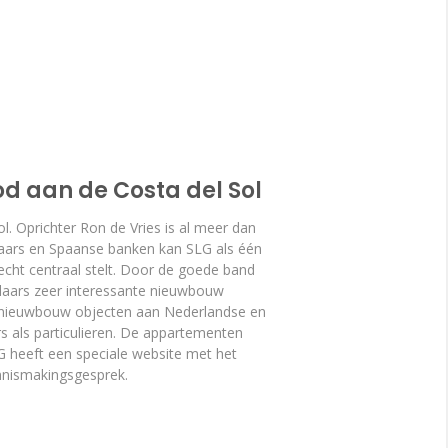
od aan de Costa del Sol
. Oprichter Ron de Vries is al meer dan
elaars en Spaanse banken kan SLG als één
echt centraal stelt. Door de goede band
laars zeer interessante nieuwbouw
e nieuwbouw objecten aan Nederlandse en
s als particulieren. De appartementen
LG heeft een speciale website met het
nnismakingsgesprek.