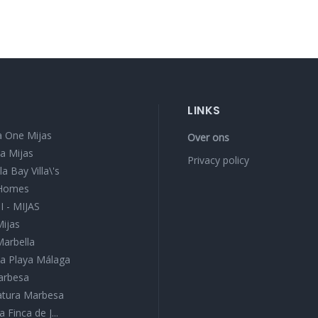
LINKS
 One Mijas
Over ons
a Mijas
Privacy policy
a Bay Villa\'s
 Homes
I - MIJAS
Mijas
Marbella
a Playa Málaga
Marbesa
Natura Marbesa
a Finca de J...