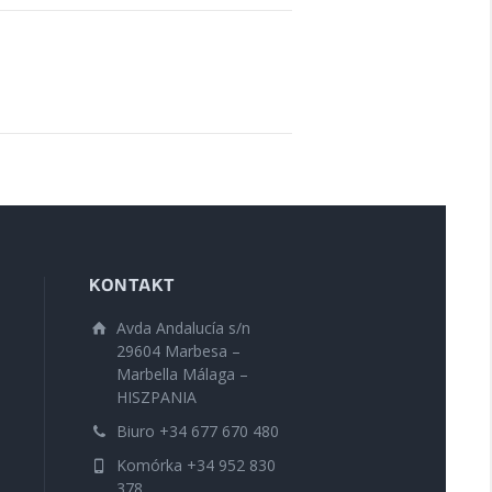
KONTAKT
Avda Andalucía s/n
29604 Marbesa –
Marbella Málaga –
HISZPANIA
Biuro +34 677 670 480
Komórka +34 952 830
378