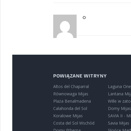
O
POWIĄZANE WITRYNY
Altos del Chaparral
Laguna One
Równowaga Mijas
Lantana Mij
Plaża Benalmadena
Wille w zat
Calahonda del Sol
Domy Mija
Koralowe Mijas
SAVIA II - M
Costa del Sol Wschód
Savia Mijas
Domy Etherna
Słońce Marb