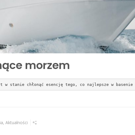
nące morzem
st w stanie chłonąć esencję tego, co najlepsze w basenie
ia
,
Aktualności