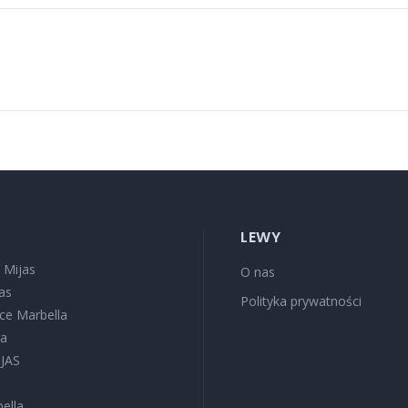
LEWY
 Mijas
O nas
as
Polityka prywatności
oce Marbella
sa
IJAS
ella