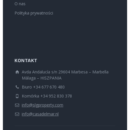
O nas
Polityka prywatności
KONTAKT
Avda Andalucía s/n 29604 Marbesa – Marbella
Málaga – HISZPANIA
Biuro +34 677 670 480
Komórka +34 952 830 378
info@slgproperty.com
info@casadelmar.nl