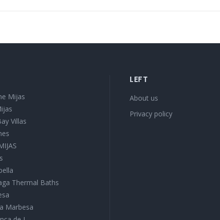
LEFT
e Mijas
About us
ijas
Privacy policy
ay Villas
mes
 MIJAS
s
bella
aga Thermal Baths
esa
ura Marbesa
nca de J...