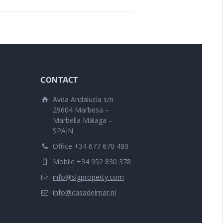
CONTACT
Avda Andalucía s/n
29604 Marbesa –
Marbella Málaga –
SPAIN
Office +34 677 670 480
Mobile +34 952 830 378
info@slgproperty.com
info@casadelmar.nl