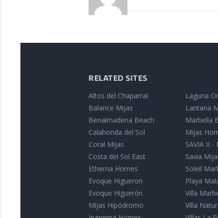
RELATED SITES
Altos del Chaparral
Laguna On
Balance Mijas
Lantana M
Benalmadena Beach
Marbella B
Calahonda del Sol
Mijas Ho
Coral Mijas
SAVIA II -
Costa del Sol East
Savia Mija
Etherna Homes
Soleil Mar
Evoque Higueron
Playa Mal
Evoque Higuerón
Villa Marb
Mijas Hipódromo
Villa Nat
Ipanema Homes
Villas La Fi