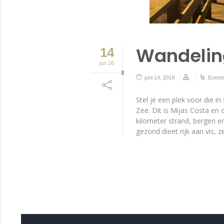
Wandeling
14
jun 16
juni 14, 2016
Event
Stel je een plek voor die i
Zee. Dit is Mijas Costa en
kilometer strand, bergen 
gezond dieet rijk aan vis, 