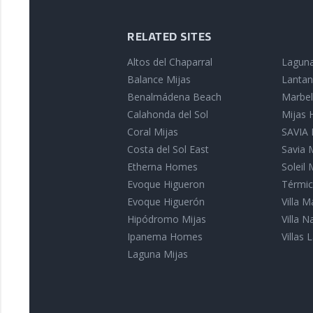
RELATED SITES
Altos del Chaparral
Laguna
Balance Mijas
Lantan
Benalmádena Beach
Marbell
Calahonda del Sol
Mijas
Coral Mijas
SAVIA I
Costa del Sol East
Savia 
Etherna Homes
Soleil 
Evoque Higueron
Térmic
Evoque Higuerón
Villa 
Hipódromo Mijas
Villa 
Ipanema Homes
Villas L
Laguna Mijas