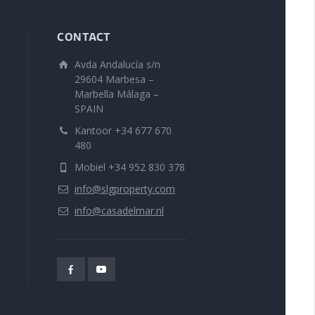
CONTACT
Avda Andalucía s/n
29604 Marbesa –
Marbella Málaga –
SPAIN
Kantoor +34 677 670
480
Mobiel +34 952 830 378
info@slgproperty.com
info@casadelmar.nl