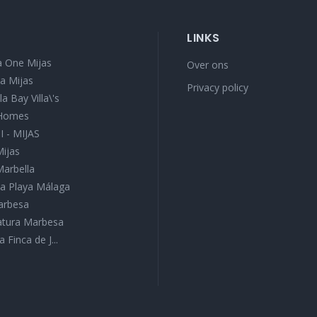
LINKS
 One Mijas
Over ons
a Mijas
Privacy policy
a Bay Villa\'s
 Homes
I - MIJAS
Mijas
Marbella
a Playa Málaga
Marbesa
Natura Marbesa
a Finca de J...