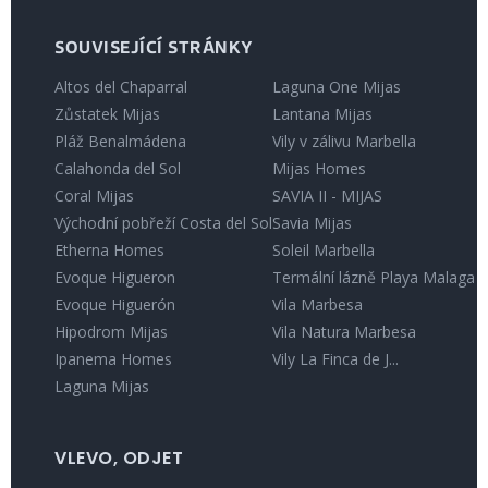
SOUVISEJÍCÍ STRÁNKY
Altos del Chaparral
Laguna One Mijas
Zůstatek Mijas
Lantana Mijas
Pláž Benalmádena
Vily v zálivu Marbella
Calahonda del Sol
Mijas Homes
Coral Mijas
SAVIA II - MIJAS
Východní pobřeží Costa del Sol
Savia Mijas
Etherna Homes
Soleil Marbella
Evoque Higueron
Termální lázně Playa Malaga
Evoque Higuerón
Vila Marbesa
Hipodrom Mijas
Vila Natura Marbesa
Ipanema Homes
Vily La Finca de J...
Laguna Mijas
VLEVO, ODJET