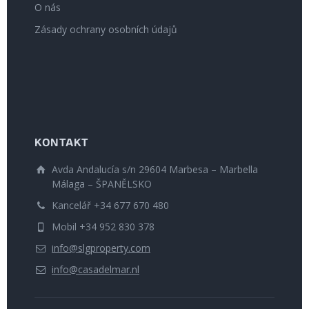
O nás
Zásady ochrany osobních údajů
KONTAKT
Avda Andalucía s/n 29604 Marbesa – Marbella
Málaga – ŠPANĚLSKO
Kancelář +34 677 670 480
Mobil +34 952 830 378
info@slgproperty.com
info@casadelmar.nl