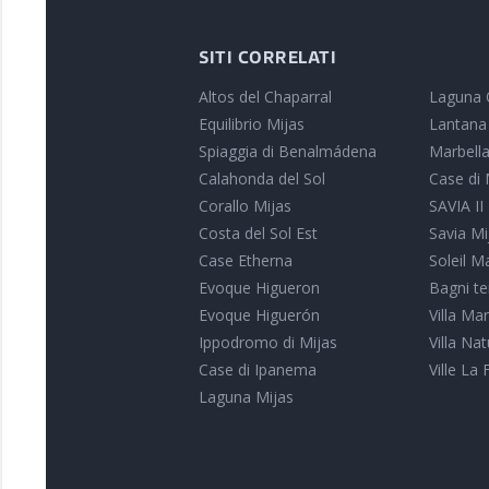
SITI CORRELATI
Altos del Chaparral
Laguna 
Equilibrio Mijas
Lantana
Spiaggia di Benalmádena
Marbella
Calahonda del Sol
Case di 
Corallo Mijas
SAVIA II
Costa del Sol Est
Savia Mi
Case Etherna
Soleil M
Evoque Higueron
Bagni te
Evoque Higuerón
Villa Ma
Ippodromo di Mijas
Villa Na
Case di Ipanema
Ville La 
Laguna Mijas