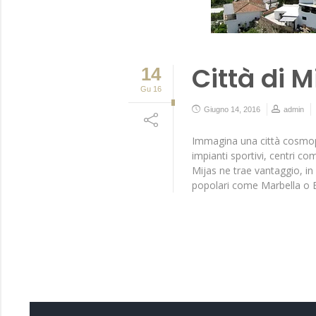
Città di M
14
Gu 16
Giugno 14, 2016
admin
Immagina una città cosmopol
impianti sportivi, centri com
Mijas ne trae vantaggio, in
popolari come Marbella o