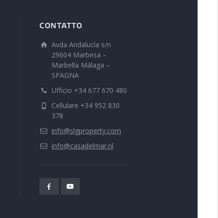
CONTATTO
Avda Andalucía s/n
29604 Marbesa –
Marbella Málaga –
SPAGNA
Ufficio +34 677 670 480
Cellulare +34 952 830
378
info@slgproperty.com
info@casadelmar.nl