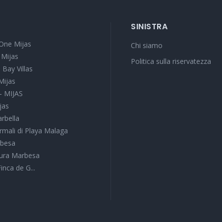
SINISTRA
One Mijas
Chi siamo
 Mijas
Politica sulla riservatezza
 Bay Villas
Mijas
 - MIJAS
jas
arbella
rmali di Playa Malaga
rbesa
tura Marbesa
Finca de G...