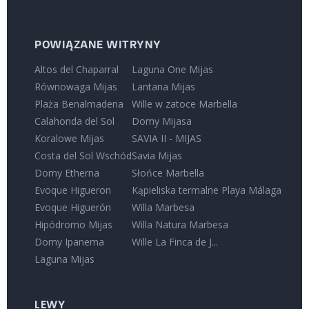
POWIĄZANE WITRYNY
Altos del Chaparral
Laguna One Mijas
Równowaga Mijas
Lantana Mijas
Plaża Benalmadena
Wille w zatoce Marbella
Calahonda del Sol
Domy Mijasa
Koralowe Mijas
SAVIA II - MIJAS
Costa del Sol Wschód
Savia Mijas
Domy Etherna
Słońce Marbella
Evoque Higueron
Kąpieliska termalne Playa Málaga
Evoque Higuerón
Willa Marbesa
Hipódromo Mijas
Willa Natura Marbesa
Domy Ipanema
Wille La Finca de J...
Laguna Mijas
LEWY