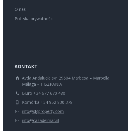
O nas
Polityka prywatności
KONTAKT
Avda Andalucía s/n 29604 Marbesa – Marbella
Málaga – HISZPANIA
Biuro +34 677 670 480
Komórka +34 952 830 378
info@slgproperty.com
info@casadelmar.nl