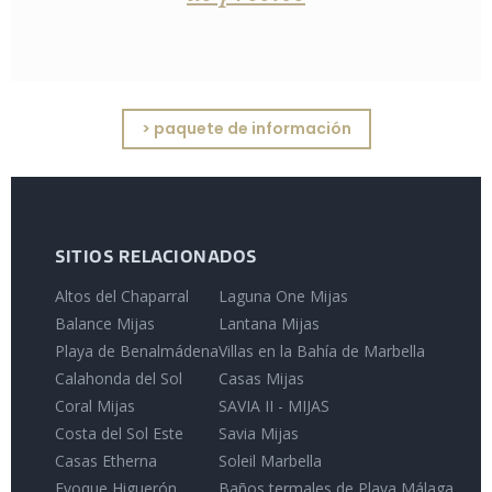
> paquete de información
SITIOS RELACIONADOS
Altos del Chaparral
Laguna One Mijas
Balance Mijas
Lantana Mijas
Playa de Benalmádena
Villas en la Bahía de Marbella
Calahonda del Sol
Casas Mijas
Coral Mijas
SAVIA II - MIJAS
Costa del Sol Este
Savia Mijas
Casas Etherna
Soleil Marbella
Evoque Higuerón
Baños termales de Playa Málaga