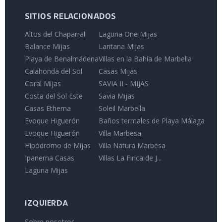
SITIOS RELACIONADOS
Altos del Chaparral
Laguna One Mijas
Balance Mijas
Lantana Mijas
Playa de Benalmádena
Villas en la Bahía de Marbella
Calahonda del Sol
Casas Mijas
Coral Mijas
SAVIA II - MIJAS
Costa del Sol Este
Savia Mijas
Casas Etherna
Soleil Marbella
Evoque Higuerón
Baños termales de Playa Málaga
Evoque Higuerón
Villa Marbesa
Hipódromo de Mijas
Villa Natura Marbesa
Ipanema Casas
Villas La Finca de J...
Laguna Mijas
IZQUIERDA
Sobre nosotros