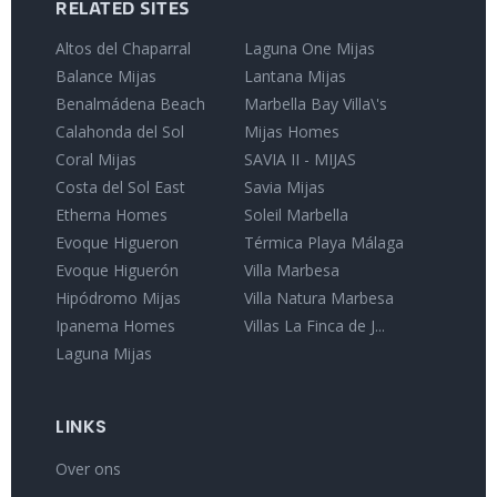
RELATED SITES
Altos del Chaparral
Laguna One Mijas
Balance Mijas
Lantana Mijas
Benalmádena Beach
Marbella Bay Villa\'s
Calahonda del Sol
Mijas Homes
Coral Mijas
SAVIA II - MIJAS
Costa del Sol East
Savia Mijas
Etherna Homes
Soleil Marbella
Evoque Higueron
Térmica Playa Málaga
Evoque Higuerón
Villa Marbesa
Hipódromo Mijas
Villa Natura Marbesa
Ipanema Homes
Villas La Finca de J...
Laguna Mijas
LINKS
Over ons