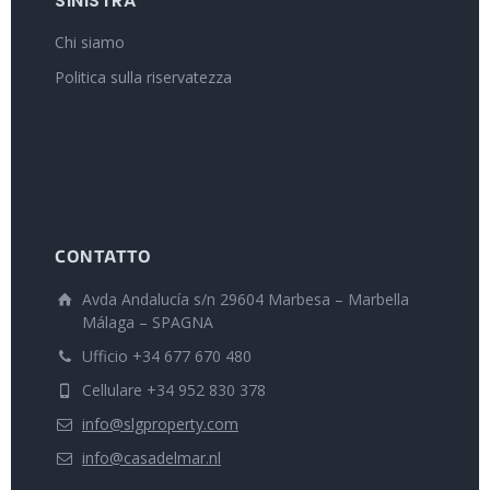
SINISTRA
Chi siamo
Politica sulla riservatezza
CONTATTO
Avda Andalucía s/n 29604 Marbesa – Marbella
Málaga – SPAGNA
Ufficio +34 677 670 480
Cellulare +34 952 830 378
info@slgproperty.com
info@casadelmar.nl