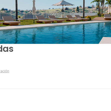
das
ración