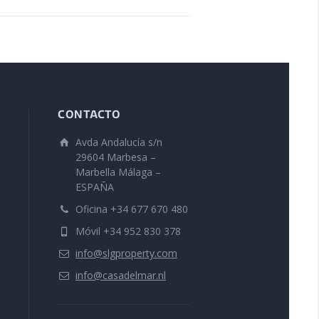
CONTACTO
Avda Andalucía s/n
29604 Marbesa –
Marbella Málaga –
ESPAÑA
Oficina +34 677 670 480
Móvil +34 952 830 378
info@slgproperty.com
info@casadelmar.nl