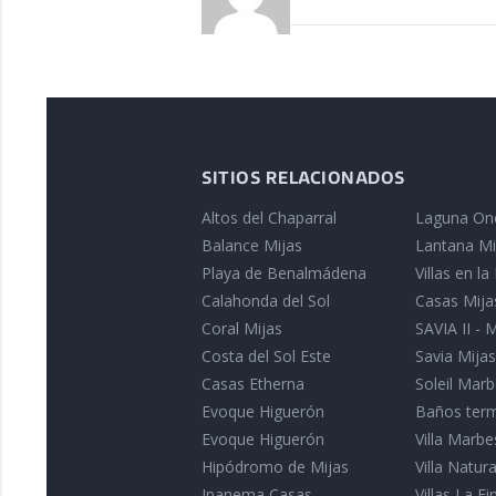
SITIOS RELACIONADOS
Altos del Chaparral
Laguna On
Balance Mijas
Lantana Mi
Playa de Benalmádena
Villas en l
Calahonda del Sol
Casas Mija
Coral Mijas
SAVIA II - 
Costa del Sol Este
Savia Mijas
Casas Etherna
Soleil Marb
Evoque Higuerón
Baños term
Evoque Higuerón
Villa Marbe
Hipódromo de Mijas
Villa Natu
Ipanema Casas
Villas La Fin