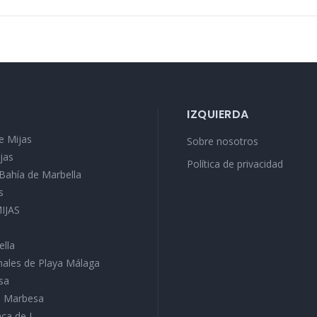
IZQUIERDA
e Mijas
Sobre nosotros
jas
Política de privacidad
a Bahía de Marbella
s
MIJAS
ella
ales de Playa Málaga
sa
ra Marbesa
ca de J...