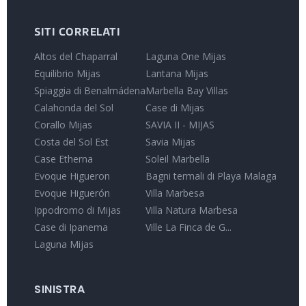
SITI CORRELATI
Altos del Chaparral
Laguna One Mijas
Equilibrio Mijas
Lantana Mijas
Spiaggia di Benalmádena
Marbella Bay Villas
Calahonda del Sol
Case di Mijas
Corallo Mijas
SAVIA II - MIJAS
Costa del Sol Est
Savia Mijas
Case Etherna
Soleil Marbella
Evoque Higueron
Bagni termali di Playa Malaga
Evoque Higuerón
Villa Marbesa
Ippodromo di Mijas
Villa Natura Marbesa
Case di Ipanema
Ville La Finca de G...
Laguna Mijas
SINISTRA