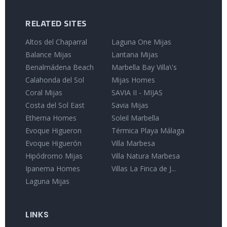
RELATED SITES
Altos del Chaparral
Laguna One Mijas
Balance Mijas
Lantana Mijas
Benalmádena Beach
Marbella Bay Villa\'s
Calahonda del Sol
Mijas Homes
Coral Mijas
SAVIA II - MIJAS
Costa del Sol East
Savia Mijas
Etherna Homes
Soleil Marbella
Evoque Higueron
Térmica Playa Málaga
Evoque Higuerón
Villa Marbesa
Hipódromo Mijas
Villa Natura Marbesa
Ipanema Homes
Villas La Finca de J...
Laguna Mijas
LINKS