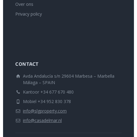
Over ons
Privacy policy
CONTACT
Avda Andalucía s/n 29604 Marbesa – Marbella
Málaga – SPAIN
Kantoor +34 677 670 480
Mobiel +34 952 830 378
info@slgproperty.com
info@casadelmar.nl